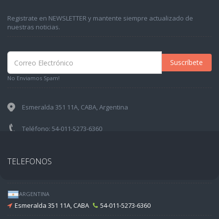
Registrate en NEWSLETTER y mantente siempre actualizado de
nuestras noticias.
Suscríbete
No Enviamos Spam!
Esmeralda 351 11A, CABA, Argentina
Teléfono: 54-011-5273-6360
TELEFONOS
ARGENTINA
Esmeralda 351 11A, CABA
54-011-5273-6360