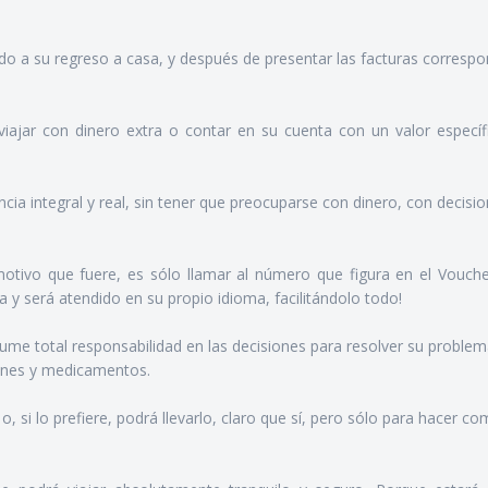
zado a su regreso a casa, y después de presentar las facturas corresp
iajar con dinero extra o contar en su cuenta con un valor específ
ncia integral y real, sin tener que preocuparse con dinero, con decisi
otivo que fuere, es sólo llamar al número que figura en el Vouche
 y será atendido en su propio idioma, facilitándolo todo!
sume total responsabilidad en las decisiones para resolver su probl
enes y medicamentos.
o, si lo prefiere, podrá llevarlo, claro que sí, pero sólo para hacer c