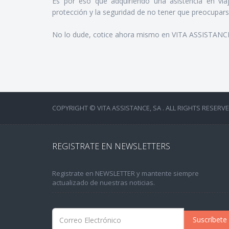
Es por eso que adquiriendo una asistencia en via
protección y la seguridad de no tener que preocupar
No lo dude, cotice ahora mismo en VITA ASSISTANCE, a
COPYRIGHT © VITA ASSISTANCE, SA . ALL RIGHTS RESERVE
REGISTRATE EN NEWSLETTERS
Registrate en NEWSLETTER y mantente siempre
actualizado de nuestras noticias.
Suscríbete