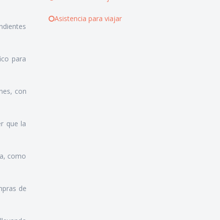
Asistencia para viajar
ondientes
ico para
ones, con
r que la
ema, como
ompras de