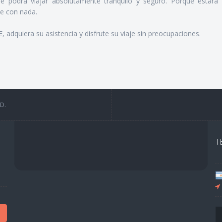
je podrá viajar absolutamente tranquilo y seguro. Porque estará 
se con nada.
dquiera su asistencia y disfrute su viaje sin preocupaciones.
D.
T