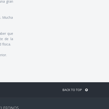
una gran
s. Mucha
saber que
te de la
 física.
rior.
BACK TO TOP
ELEFONOS