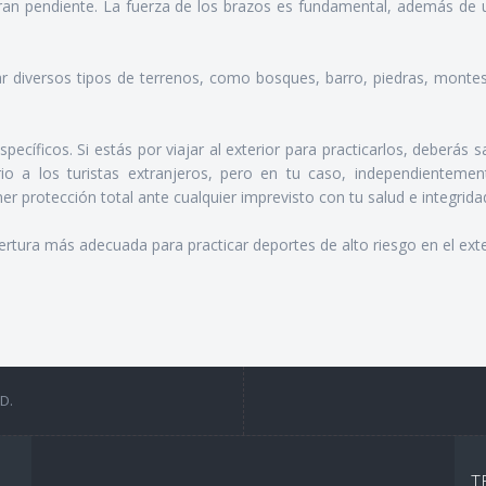
gran pendiente. La fuerza de los brazos es fundamental, además de 
tar diversos tipos de terrenos, como bosques, barro, piedras, monte
pecíficos. Si estás por viajar al exterior para practicarlos, deberás 
io a los turistas extranjeros, pero en tu caso, independientemen
r protección total ante cualquier imprevisto con tu salud e integridad
tura más adecuada para practicar deportes de alto riesgo en el exte
D.
T