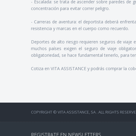
- Escalada: se trata de ascender sobre paredes de 
concentración para evitar correr peligro.
- Carreras de aventura: el deportista deberá enfren
resistencia y marcas en el cuerpo como recuerdo.
Deportes de alto riesgo requieren seguros de viaje es
muchos países exigen el seguro de viaje obligator
obligatoriedad, se hace fundamental tenerlo, para tene
Cotiza en VITA ASSISTANCE y podrás comprar la cober
COPYRIGHT © VITA ASSISTANCE, SA . ALL RIGHTS RESERVE
REGISTRATE EN NEWSLETTERS