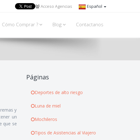
Acceso Agencias
Español
Cómo Comprar ?
Blog
Contactanos
Páginas
Deportes de alto riesgo
Luna de miel
tremas y
tener un
Mochileros
e que se
Tipos de Asistencias al Viajero